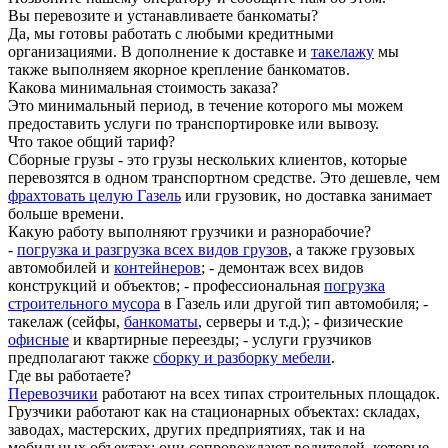
Вы перевозите и устанавливаете банкоматы?
Да, мы готовы работать с любыми кредитными
организациями. В дополнение к доставке и
такелажу
мы
также выполняем якорное крепление банкоматов.
Какова минимальная стоимость заказа?
Это минимальный период, в течение которого мы можем
предоставить услуги по транспортировке или вывозу.
Что такое общий тариф?
Сборные грузы - это грузы нескольких клиентов, которые
перевозятся в одном транспортном средстве. Это дешевле, чем
фрахтовать целую Газель
или грузовик, но доставка занимает
больше времени.
Какую работу выполняют грузчики и разнорабочие?
-
погрузка и разгрузка всех видов грузов
, а также грузовых
автомобилей и
контейнеров
; - демонтаж всех видов
конструкций и объектов; - профессиональная
погрузка
строительного мусора
в Газель или другой тип автомобиля; -
такелаж (сейфы,
банкоматы
, серверы и т.д.); - физические
офисные
и квартирные переезды; - услуги грузчиков
предполагают также
сборку и разборку мебели
.
Где вы работаете?
Перевозчики
работают на всех типах строительных площадок.
Грузчики работают как на стационарных объектах: складах,
заводах, мастерских, других предприятиях, так и на
мобильных объектах: они сопровождают водителей, которые