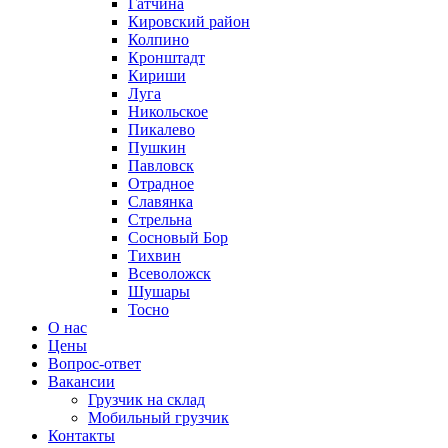
Гатчина
Кировский район
Колпино
Кронштадт
Кириши
Луга
Никольское
Пикалево
Пушкин
Павловск
Отрадное
Славянка
Стрельна
Сосновый Бор
Тихвин
Всеволожск
Шушары
Тосно
О нас
Цены
Вопрос-ответ
Вакансии
Грузчик на склад
Мобильный грузчик
Контакты