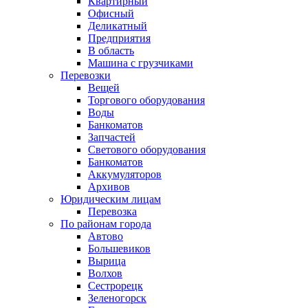
Квартирный
Офисный
Деликатный
Предприятия
В область
Машина с грузчиками
Перевозки
Вещей
Торгового оборудования
Воды
Банкоматов
Запчастей
Светового оборудования
Банкоматов
Аккумуляторов
Архивов
Юридическим лицам
Перевозка
По районам города
Автово
Большевиков
Вырица
Волхов
Сестрорецк
Зеленогорск