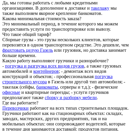
Да, мы готовы работать с любыми кредитными
организациями. В дополнение к доставке и
такелажу
мы
также выполняем якорное крепление банкоматов.
Какова минимальная стоимость заказа?
Это минимальный период, в течение которого мы можем
предоставить услуги по транспортировке или вывозу.
Что такое общий тариф?
Сборные грузы - это грузы нескольких клиентов, которые
перевозятся в одном транспортном средстве. Это дешевле, чем
фрахтовать целую Газель
или грузовик, но доставка занимает
больше времени.
Какую работу выполняют грузчики и разнорабочие?
-
погрузка и разгрузка всех видов грузов
, а также грузовых
автомобилей и
контейнеров
; - демонтаж всех видов
конструкций и объектов; - профессиональная
погрузка
строительного мусора
в Газель или другой тип автомобиля; -
такелаж (сейфы,
банкоматы
, серверы и т.д.); - физические
офисные
и квартирные переезды; - услуги грузчиков
предполагают также
сборку и разборку мебели
.
Где вы работаете?
Перевозчики
работают на всех типах строительных площадок.
Грузчики работают как на стационарных объектах: складах,
заводах, мастерских, других предприятиях, так и на
мобильных объектах: они сопровождают водителей, которые
в течение дня занимаются доставкой: продуктов питания,