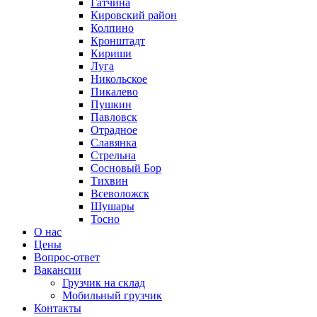
Гатчина
Кировский район
Колпино
Кронштадт
Кириши
Луга
Никольское
Пикалево
Пушкин
Павловск
Отрадное
Славянка
Стрельна
Сосновый Бор
Тихвин
Всеволожск
Шушары
Тосно
О нас
Цены
Вопрос-ответ
Вакансии
Грузчик на склад
Мобильный грузчик
Контакты