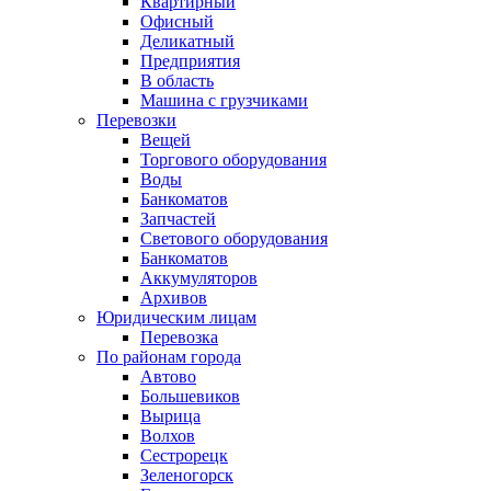
Квартирный
Офисный
Деликатный
Предприятия
В область
Машина с грузчиками
Перевозки
Вещей
Торгового оборудования
Воды
Банкоматов
Запчастей
Светового оборудования
Банкоматов
Аккумуляторов
Архивов
Юридическим лицам
Перевозка
По районам города
Автово
Большевиков
Вырица
Волхов
Сестрорецк
Зеленогорск