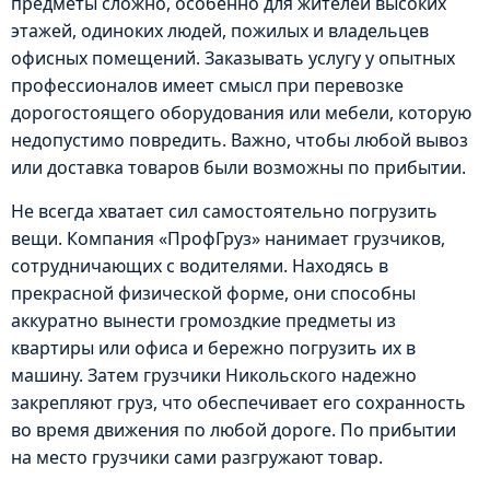
предметы сложно, особенно для жителей высоких
этажей, одиноких людей, пожилых и владельцев
офисных помещений. Заказывать услугу у опытных
профессионалов имеет смысл при перевозке
дорогостоящего оборудования или мебели, которую
недопустимо повредить. Важно, чтобы любой вывоз
или доставка товаров были возможны по прибытии.
Не всегда хватает сил самостоятельно погрузить
вещи. Компания «ПрофГруз» нанимает грузчиков,
сотрудничающих с водителями. Находясь в
Помощь
прекрасной физической форме, они способны
при
аккуратно вынести громоздкие предметы из
переезде
квартиры или офиса и бережно погрузить их в
из
квартиры,
машину. Затем грузчики Никольского надежно
офиса
закрепляют груз, что обеспечивает его сохранность
или
Вывоз
Комплекс
во время движения по любой дороге. По прибытии
дачи:
или
логистических
на место грузчики сами разгружают товар.
сбор
перевозка
услуг