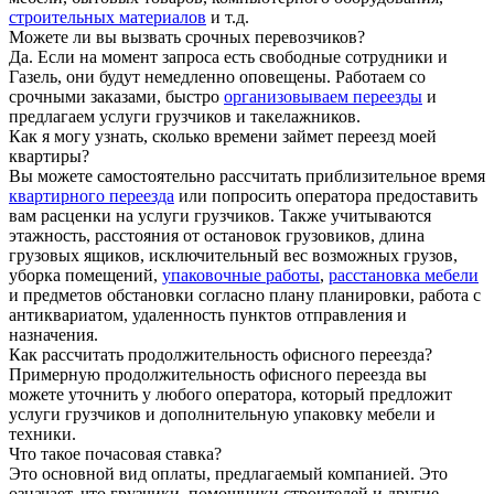
строительных материалов
и т.д.
Можете ли вы вызвать срочных перевозчиков?
Да. Если на момент запроса есть свободные сотрудники и
Газель, они будут немедленно оповещены. Работаем со
срочными заказами, быстро
организовываем переезды
и
предлагаем услуги грузчиков и такелажников.
Как я могу узнать, сколько времени займет переезд моей
квартиры?
Вы можете самостоятельно рассчитать приблизительное время
квартирного переезда
или попросить оператора предоставить
вам расценки на услуги грузчиков. Также учитываются
этажность, расстояния от остановок грузовиков, длина
грузовых ящиков, исключительный вес возможных грузов,
уборка помещений,
упаковочные работы
,
расстановка мебели
и предметов обстановки согласно плану планировки, работа с
антиквариатом, удаленность пунктов отправления и
назначения.
Как рассчитать продолжительность офисного переезда?
Примерную продолжительность офисного переезда вы
можете уточнить у любого оператора, который предложит
услуги грузчиков и дополнительную упаковку мебели и
техники.
Что такое почасовая ставка?
Это основной вид оплаты, предлагаемый компанией. Это
означает, что грузчики, помощники строителей и другие