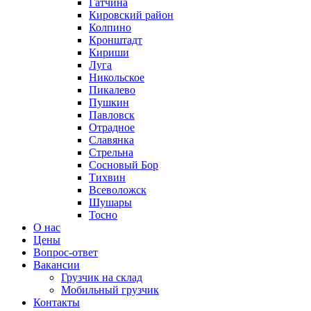
Гатчина
Кировский район
Колпино
Кронштадт
Кириши
Луга
Никольское
Пикалево
Пушкин
Павловск
Отрадное
Славянка
Стрельна
Сосновый Бор
Тихвин
Всеволожск
Шушары
Тосно
О нас
Цены
Вопрос-ответ
Вакансии
Грузчик на склад
Мобильный грузчик
Контакты