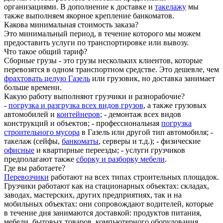
организациями. В дополнение к доставке и
такелажу
мы
также выполняем якорное крепление банкоматов.
Какова минимальная стоимость заказа?
Это минимальный период, в течение которого мы можем
предоставить услуги по транспортировке или вывозу.
Что такое общий тариф?
Сборные грузы - это грузы нескольких клиентов, которые
перевозятся в одном транспортном средстве. Это дешевле, чем
фрахтовать целую Газель
или грузовик, но доставка занимает
больше времени.
Какую работу выполняют грузчики и разнорабочие?
-
погрузка и разгрузка всех видов грузов
, а также грузовых
автомобилей и
контейнеров
; - демонтаж всех видов
конструкций и объектов; - профессиональная
погрузка
строительного мусора
в Газель или другой тип автомобиля; -
такелаж (сейфы,
банкоматы
, серверы и т.д.); - физические
офисные
и квартирные переезды; - услуги грузчиков
предполагают также
сборку и разборку мебели
.
Где вы работаете?
Перевозчики
работают на всех типах строительных площадок.
Грузчики работают как на стационарных объектах: складах,
заводах, мастерских, других предприятиях, так и на
мобильных объектах: они сопровождают водителей, которые
в течение дня занимаются доставкой: продуктов питания,
мебели, бытовых товаров, компьютерного оборудования,