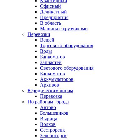
Квартирный
Офисный
Деликатный
Предприятия
В область
Машина с грузчиками
Перевозки
Вещей
Торгового оборудования
Воды
Банкоматов
Запчастей
Светового оборудования
Банкоматов
Аккумуляторов
Архивов
Юридическим лицам
Перевозка
По районам города
Автово
Большевиков
Вырица
Волхов
Сестрорецк
Зеленогорск