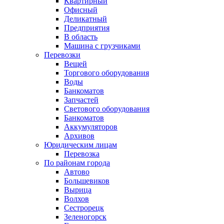
Квартирный
Офисный
Деликатный
Предприятия
В область
Машина с грузчиками
Перевозки
Вещей
Торгового оборудования
Воды
Банкоматов
Запчастей
Светового оборудования
Банкоматов
Аккумуляторов
Архивов
Юридическим лицам
Перевозка
По районам города
Автово
Большевиков
Вырица
Волхов
Сестрорецк
Зеленогорск