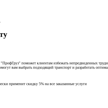
у
ту
от "ПрофГруз" поможет клиентам избежать непредвиденных труд
помогут вам выбрать подходящий транспорт и разработать оптим
чески применит скидку 5% на все заказанные услуги