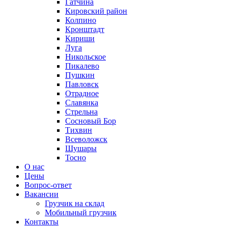
Гатчина
Кировский район
Колпино
Кронштадт
Кириши
Луга
Никольское
Пикалево
Пушкин
Павловск
Отрадное
Славянка
Стрельна
Сосновый Бор
Тихвин
Всеволожск
Шушары
Тосно
О нас
Цены
Вопрос-ответ
Вакансии
Грузчик на склад
Мобильный грузчик
Контакты