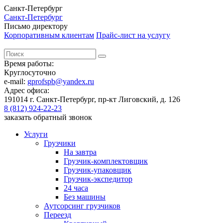
Санкт-Петербург
Санкт-Петербург
Письмо директору
Корпоративным клиентам
Прайс-лист на услугу
Время работы:
Круглосуточно
e-mail:
gprofspb@yandex.ru
Адрес офиса:
191014 г. Санкт-Петербург, пр-кт Лиговский, д. 126
8 (812) 924-22-23
заказать обратный звонок
Услуги
Грузчики
На завтра
Грузчик-комплектовщик
Грузчик-упаковщик
Грузчик-экспедитор
24 часа
Без машины
Аутсорсинг грузчиков
Переезд