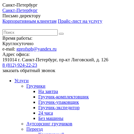
Санкт-Петербург
Санкт-Петербург
Письмо директору
Корпоративным клиентам
Прайс-лист на услугу
Время работы:
Круглосуточно
e-mail:
gprofspb@yandex.ru
Адрес офиса:
191014 г. Санкт-Петербург, пр-кт Лиговский, д. 126
8 (812) 924-22-23
заказать обратный звонок
Услуги
Грузчики
На завтра
Грузчик-комплектовщик
Грузчик-упаковщик
Грузчик-экспедитор
24 часа
Без машины
Аутсорсинг грузчиков
Переезд