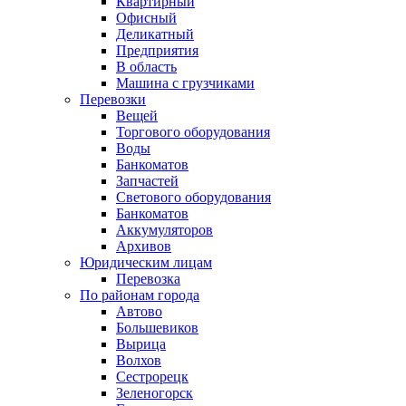
Квартирный
Офисный
Деликатный
Предприятия
В область
Машина с грузчиками
Перевозки
Вещей
Торгового оборудования
Воды
Банкоматов
Запчастей
Светового оборудования
Банкоматов
Аккумуляторов
Архивов
Юридическим лицам
Перевозка
По районам города
Автово
Большевиков
Вырица
Волхов
Сестрорецк
Зеленогорск