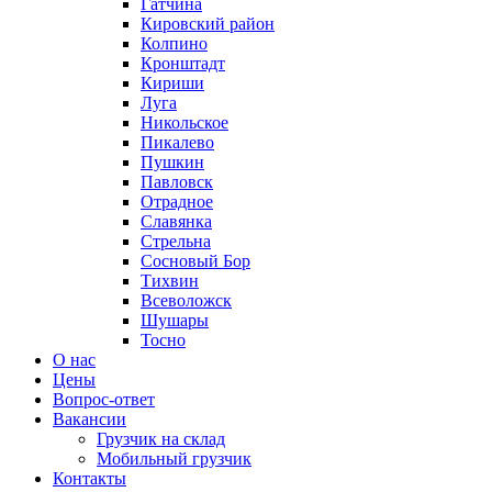
Гатчина
Кировский район
Колпино
Кронштадт
Кириши
Луга
Никольское
Пикалево
Пушкин
Павловск
Отрадное
Славянка
Стрельна
Сосновый Бор
Тихвин
Всеволожск
Шушары
Тосно
О нас
Цены
Вопрос-ответ
Вакансии
Грузчик на склад
Мобильный грузчик
Контакты